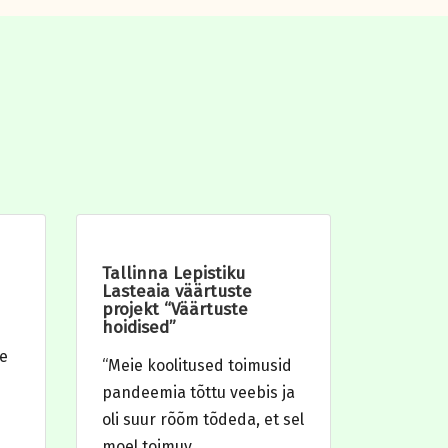
Tallinna Lepistiku
Lasteaia väärtuste
projekt “Väärtuste
hoidised”
e
“Meie koolitused toimusid
pandeemia tõttu veebis ja
oli suur rõõm tõdeda, et sel
moel toimuv