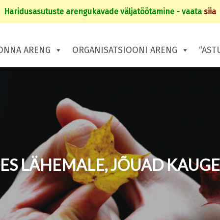
Haridusasutuste arengukavade väljatöötamine - vaata
siia
ONNA ARENG
ORGANISATSIOONI ARENG
“AST
ES LÄHEMALE, JÕUAD KAUG