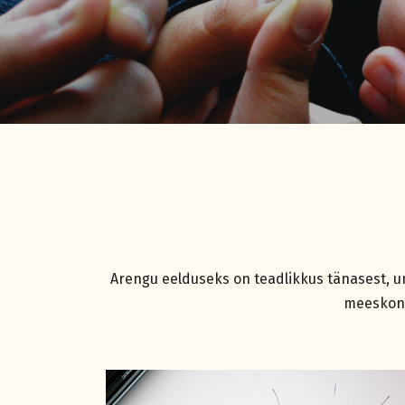
Arengu eelduseks on teadlikkus tänasest, u
meeskonda