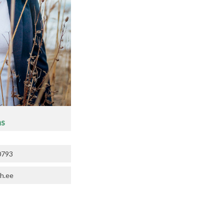
as
0793
h.ee