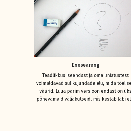
Eneseareng
Teadlikkus iseendast ja oma unistustest
võimaldavad sul kujundada elu, mida tõelise
väärid. Luua parim versioon endast on ük
põnevamaid väljakutseid, mis kestab läbi el