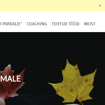
✕
U PARDALE!”
COACHING
TEHTUD TÖÖD
MEIST
EMALE