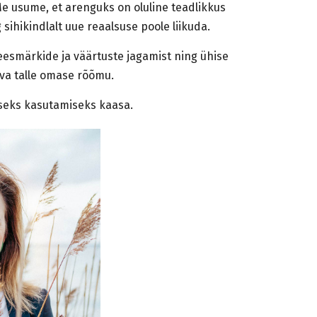
e usume, et arenguks on oluline teadlikkus
 sihikindlalt uue reaalsuse poole liikuda.
esmärkide ja väärtuste jagamist ning ühise
tuva talle omase rõõmu.
iseks kasutamiseks kaasa.