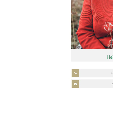
Hei
+