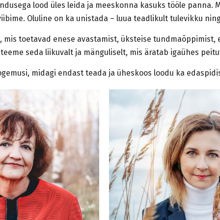
endusega lood üles leida ja meeskonna kasuks tööle panna. M
viibime. Oluline on ka unistada – luua teadlikult tulevikku ning
, mis toetavad enese avastamist, üksteise tundmaõppimist, e
i teeme seda liikuvalt ja mänguliselt, mis äratab igaühes pei
ogemusi, midagi endast teada ja üheskoos loodu ka edaspid