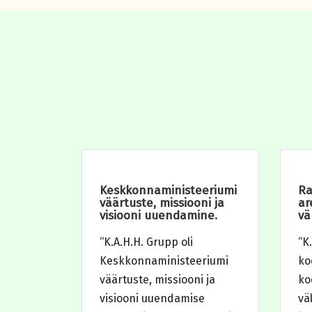
Keskkonnaministeeriumi
Ra
väärtuste, missiooni ja
ar
visiooni uuendamine.
vä
“K.A.H.H. Grupp oli
“K
Keskkonnaministeeriumi
ko
väärtuste, missiooni ja
ko
visiooni uuendamise
vä