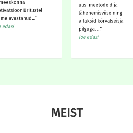
 meeskonna
uusi meetodeid ja
tivatsiooniüritustel
lähenemisviise ning
eme avastanud…”
aitaksid kõrvalseisja
e edasi
pilguga. …”
loe edasi
MEIST