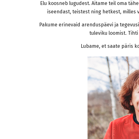
Elu koosneb lugudest. Aitame teil oma täh
iseendast, teistest ning hetkest, milles 
Pakume erinevaid arenduspäevi ja tegevusi
tuleviku loomist. Tiht
Lubame, et saate päris k