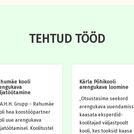
TEHTUD TÖÖD
humäe kooli
Kärla Põhikooli
engukava
arengukava loomine
ljatöötamine
„Otsustasime seekord
.A.H.H. Grupp – Rahumäe
arengukava uuendamiss
oli hea koostööpartner
kaasata eksperdid-
oli uue arengukava
koolitajad väljastpoolt
ljatöötamisel. Koolitustel
kooli, kes tooksid kaasa