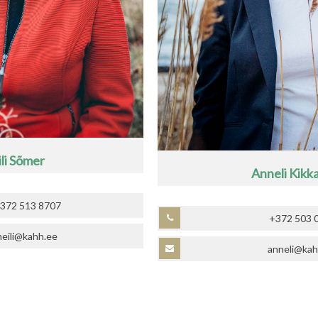
li Sõmer
Anneli Kikk
372 513 8707
+372 503 
heili@kahh.ee
anneli@kah