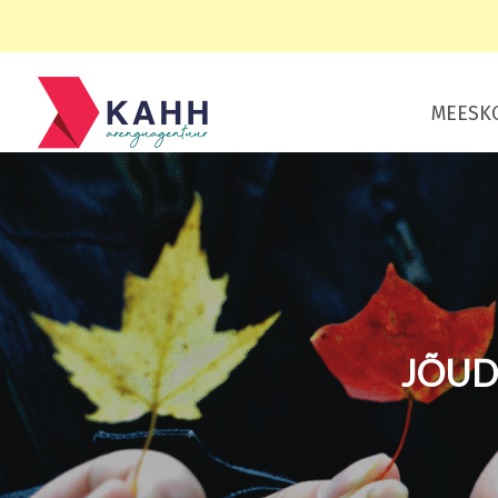
MEESK
JÕUD