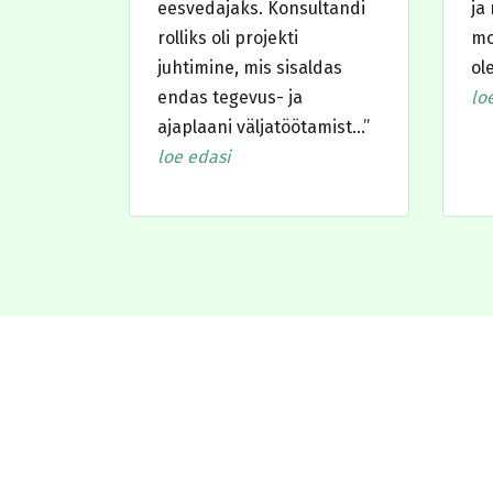
eesvedajaks. Konsultandi
ja
rolliks oli projekti
mo
juhtimine, mis sisaldas
ol
endas tegevus- ja
lo
ajaplaani väljatöötamist…”
loe edasi