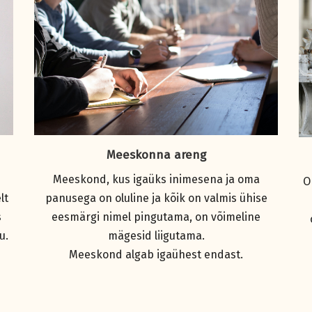
Meeskonna areng
Meeskond, kus igaüks inimesena ja oma
O
lt
panusega on oluline ja kõik on valmis ühise
s
eesmärgi nimel pingutama, on võimeline
u.
mägesid liigutama.
Meeskond algab igaühest endast.