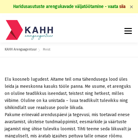
✕
Haridusasutuste arengukavade väljatöötamine - vaata
siia
Skip
to
Menu
content
Menüü
KAHH Arenguagentuur
Meist
Elu koosneb lugudest. Aitame teil oma tähendusega lood üles
leida ja meeskonna kasuks tööle panna. Me usume, et arenguks
on oluline teadlikkus iseendast, teistest ning hetkest, milles
viibime. Oluline on ka unistada – luua teadlikult tulevikku ning
sihikindlalt uue reaalsuse poole liikuda.
Pakume erinevaid arenduspäevi ja tegevusi, mis toetavad enese
avastamist, üksteise tundmaõppimist, eesmärkide ja väärtuste
jagamist ning ühise tuleviku loomist. Tihti teeme seda liikuvalt ja
mänguliselt, mis äratab igaühes peituva talle omase rõõmu.